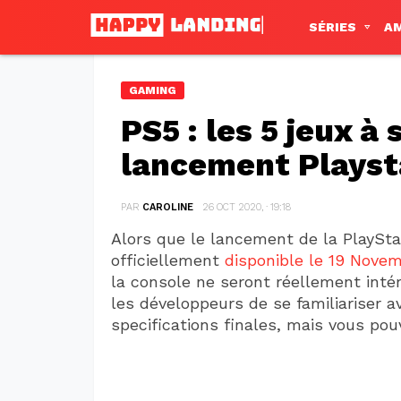
SÉRIES
A
GAMING
PS5 : les 5 jeux à 
lancement Playst
PAR
CAROLINE
26 OCT 2020, · 19:18
Alors que le lancement de la PlayStat
officiellement
disponible le 19 Novem
la console ne seront réellement inté
les développeurs de se familiariser av
specifications finales, mais vous pou