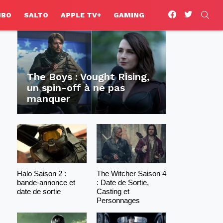
facebook
twitter
SEA
HBO
SALTO
APPLE TV+
GAMING
The Boys : Vought Rising,
un spin-off à ne pas
manquer
Halo Saison 2 :
The Witcher Saison 4
bande-annonce et
: Date de Sortie,
date de sortie
Casting et
Personnages