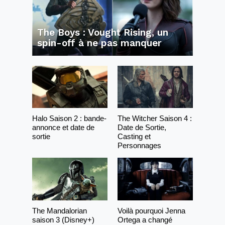
The Boys : Vought Rising, un
spin-off à ne pas manquer
Halo Saison 2 : bande-
The Witcher Saison 4 :
annonce et date de
Date de Sortie,
sortie
Casting et
Personnages
The Mandalorian
Voilà pourquoi Jenna
saison 3 (Disney+)
Ortega a changé