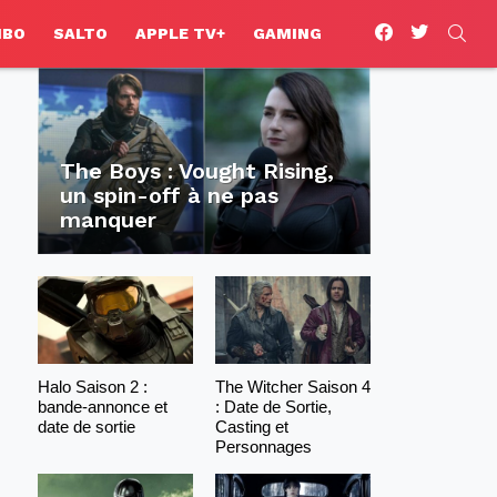
facebook
twitter
SEA
HBO
SALTO
APPLE TV+
GAMING
The Boys : Vought Rising,
un spin-off à ne pas
manquer
Halo Saison 2 :
The Witcher Saison 4
bande-annonce et
: Date de Sortie,
date de sortie
Casting et
Personnages