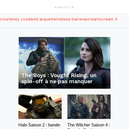
PUBLICITÉ
courteney cox
david arquette
melissa barrera
scream
scream 5
The Boys : Vought Rising, un
spin-off à ne pas manquer
Halo Saison 2 : bande-
The Witcher Saison 4 :