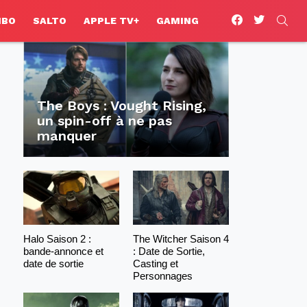
facebook
twitter
SEA
HBO
SALTO
APPLE TV+
GAMING
The Boys : Vought Rising,
un spin-off à ne pas
manquer
Halo Saison 2 :
The Witcher Saison 4
bande-annonce et
: Date de Sortie,
date de sortie
Casting et
Personnages