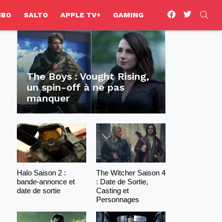
facebook
twitter
SEA
HBO
SALTO
APPLE TV+
GAMING
The Boys : Vought Rising,
un spin-off à ne pas
manquer
Halo Saison 2 :
The Witcher Saison 4
bande-annonce et
: Date de Sortie,
date de sortie
Casting et
Personnages