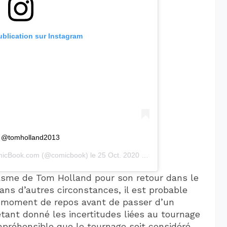
ublication sur Instagram
Via @tomholland2013
icBook.com
(@comicbook) le
25 Oct. 2020 à 6 :54 PDT
iasme de Tom Holland pour son retour dans le
Dans d’autres circonstances, il est probable
n moment de repos avant de passer d’un
tant donné les incertitudes liées au tournage
mpréhensible que le tournage soit considéré