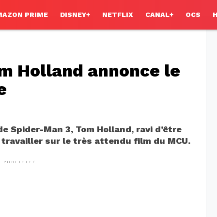
MAZON PRIME
DISNEY+
NETFLIX
CANAL+
OCS
om Holland annonce le
e
de Spider-Man 3, Tom Holland, ravi d’être
travailler sur le très attendu film du MCU.
PUBLICITÉ