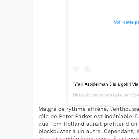
Voir cette p
Y’all! #spiderman 3 is a go!!!! 
Une publication partagée par
Com
Malgré ce rythme effréné, l’enthous
rôle de Peter Parker est indéniable. 
que Tom Holland aurait profiter d’u
blockbuster à un autre. Cependant, é
avec la pandémie en cours, il est co