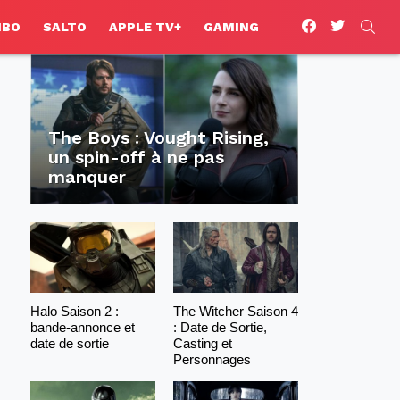
facebook
twitter
SEA
HBO
SALTO
APPLE TV+
GAMING
The Boys : Vought Rising,
un spin-off à ne pas
manquer
Halo Saison 2 :
The Witcher Saison 4
bande-annonce et
: Date de Sortie,
date de sortie
Casting et
Personnages