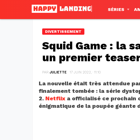
SÉRIES
A
DIVERTISSEMENT
Squid Game : la s
un premier tease
PAR
JULIETTE
17 JUIN 2022, · 11:10
La nouvelle était très attendue par
finalement tombée : la série dyst
2.
Netflix
a officialisé ce prochain
énigmatique de la poupée géante du 