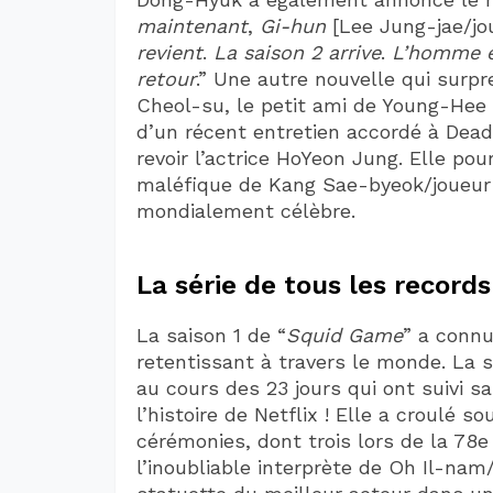
maintenant
,
Gi-hun
[Lee Jung-jae/jo
revient
.
La saison 2 arrive
.
L’homme e
retour
.” Une autre nouvelle qui surpr
Cheol-su, le petit ami de Young-Hee 
d’un récent entretien accordé à Deadl
revoir l’actrice HoYeon Jung. Elle pou
maléfique de Kang Sae-byeok/joueur 
mondialement célèbre.
La série de tous les records
La saison 1 de “
Squid Game
” a connu
retentissant à travers le monde. La s
au cours des 23 jours qui ont suivi sa
l’histoire de Netflix ! Elle a croulé 
cérémonies, dont trois lors de la 78
l’inoubliable interprète de Oh Il-nam/j