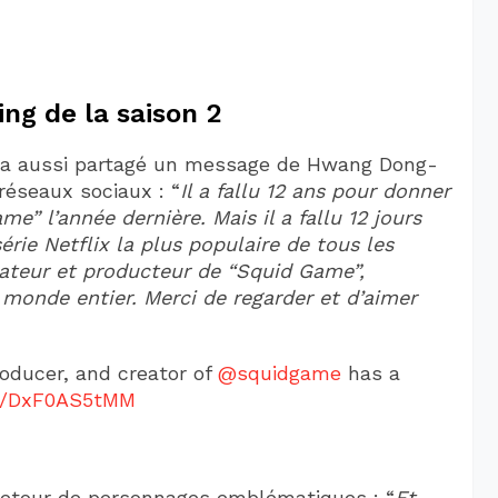
ing de la saison 2
lix a aussi partagé un message de Hwang Dong-
 réseaux sociaux : “
Il a fallu 12 ans pour donner
e” l’année dernière. Mais il a fallu 12 jours
rie Netflix la plus populaire de tous les
sateur et producteur de “Squid Game”,
 monde entier. Merci de regarder et d’aimer
oducer, and creator of
@squidgame
has a
om/DxF0AS5tMM
etour de personnages emblématiques : “
Et