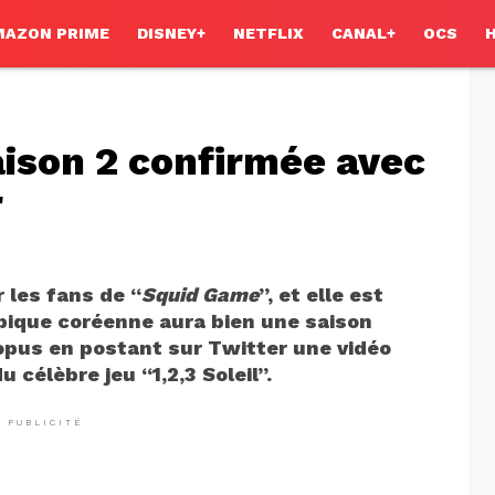
MAZON PRIME
DISNEY+
NETFLIX
CANAL+
OCS
aison 2 confirmée avec
r
 les fans de “
Squid Game
”, et elle est
opique coréenne aura bien une saison
 opus en postant sur Twitter une vidéo
célèbre jeu “1,2,3 Soleil”.
PUBLICITÉ