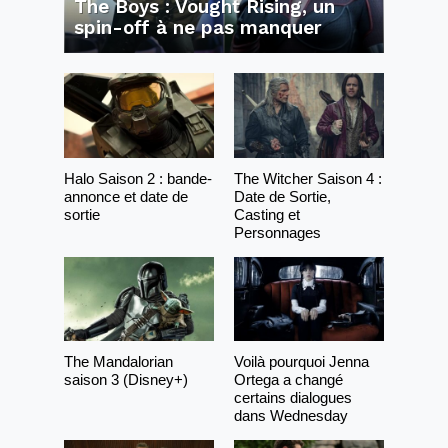
The Boys : Vought Rising, un
spin-off à ne pas manquer
Halo Saison 2 : bande-
The Witcher Saison 4 :
annonce et date de
Date de Sortie,
sortie
Casting et
Personnages
The Mandalorian
Voilà pourquoi Jenna
saison 3 (Disney+)
Ortega a changé
certains dialogues
dans Wednesday