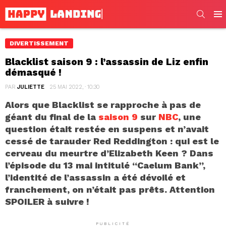
SEARC
Men
DIVERTISSEMENT
Blacklist saison 9 : l’assassin de Liz enfin
démasqué !
PAR
JULIETTE
25 MAI 2022, · 10:30
Alors que Blacklist se rapproche à pas de
géant du final de la
saison 9
sur
NBC
, une
question était restée en suspens et n’avait
cessé de tarauder Red Reddington : qui est le
cerveau du meurtre d’Elizabeth Keen ? Dans
l’épisode du 13 mai intitulé “Caelum Bank”,
l’identité de l’assassin a été dévoilé et
franchement, on n’était pas prêts. Attention
SPOILER à suivre !
PUBLICITÉ