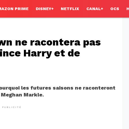
MAZON PRIME
DISNEY+
NETFLIX
CANAL+
OCS
wn ne racontera pas
rince Harry et de
ourquoi les futures saisons ne raconteront
de Meghan Markle.
PUBLICITÉ