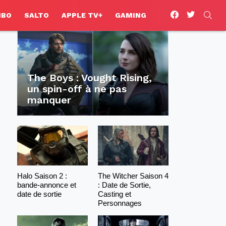
facebook
twitter
SEA
HBO
SALTO
APPLE TV+
GAMING
The Boys : Vought Rising,
un spin-off à ne pas
manquer
Halo Saison 2 :
The Witcher Saison 4
bande-annonce et
: Date de Sortie,
date de sortie
Casting et
Personnages