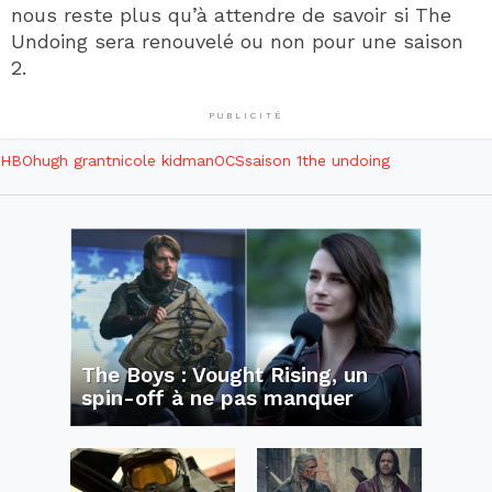
nous reste plus qu’à attendre de savoir si The
Undoing sera renouvelé ou non pour une saison
2.
PUBLICITÉ
HBO
hugh grant
nicole kidman
OCS
saison 1
the undoing
The Boys : Vought Rising, un
spin-off à ne pas manquer