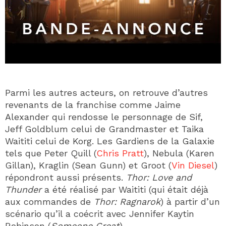
Parmi les autres acteurs, on retrouve d’autres
revenants de la franchise comme Jaime
Alexander qui rendosse le personnage de Sif,
Jeff Goldblum celui de Grandmaster et Taika
Waititi celui de Korg. Les Gardiens de la Galaxie
tels que Peter Quill (
Chris Pratt
), Nebula (Karen
Gillan), Kraglin (Sean Gunn) et Groot (
Vin Diesel
)
répondront aussi présents.
Thor: Love and
Thunder
a été réalisé par Waititi (qui était déjà
aux commandes de
Thor: Ragnarok
) à partir d’un
scénario qu’il a coécrit avec Jennifer Kaytin
Robinson (
Someone Great
).