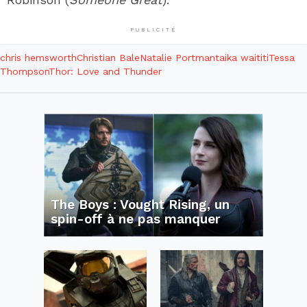
PUBLICITÉ
chris hemsworth
Christian Bale
Natalie Portman
taika waititi
Tessa
Thompson
Thor: Love and Thunder
The Boys : Vought Rising, un
spin-off à ne pas manquer