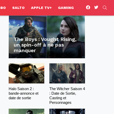
facebook
twitter
SEA
HBO
SALTO
APPLE TV+
GAMING
The Boys : Vought Rising,
un spin-off à ne pas
manquer
Halo Saison 2 :
The Witcher Saison 4
bande-annonce et
: Date de Sortie,
date de sortie
Casting et
Personnages