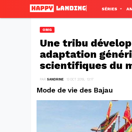
SÉRIES
A
OMG
Une tribu dévelo
adaptation généri
scientifiques du 
PAR
SANDRINE
13 OCT 2019, · 13:17
Mode de vie des Bajau