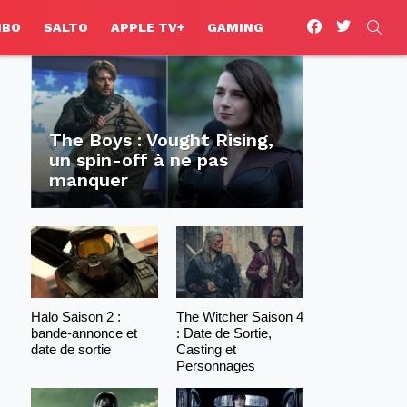
facebook
twitter
SEA
HBO
SALTO
APPLE TV+
GAMING
The Boys : Vought Rising,
un spin-off à ne pas
manquer
Halo Saison 2 :
The Witcher Saison 4
bande-annonce et
: Date de Sortie,
date de sortie
Casting et
Personnages