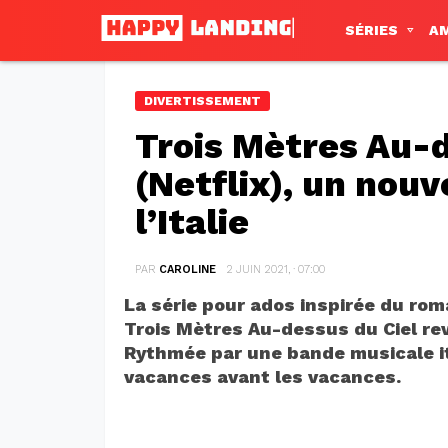
SÉRIES
A
DIVERTISSEMENT
Trois Mètres Au-d
(Netflix), un nouv
l’Italie
PAR
CAROLINE
2 JUIN 2021, · 07:00
La série pour ados inspirée du ro
Trois Mètres Au-dessus du Ciel revi
Rythmée par une bande musicale ita
vacances avant les vacances.