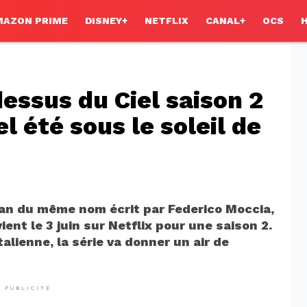
MAZON PRIME
DISNEY+
NETFLIX
CANAL+
OCS
essus du Ciel saison 2
el été sous le soleil de
man du même nom écrit par Federico Moccia,
ent le 3 juin sur Netflix pour une saison 2.
lienne, la série va donner un air de
PUBLICITÉ