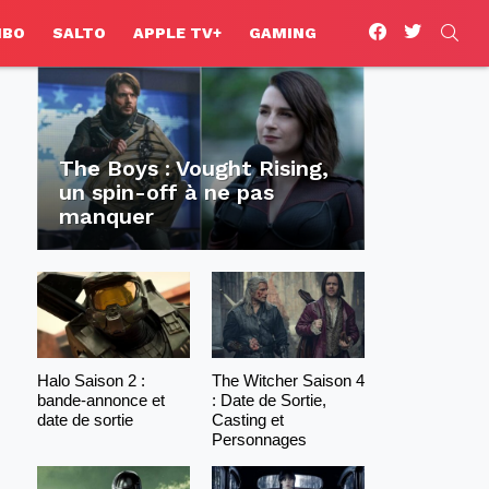
facebook
twitter
SEA
HBO
SALTO
APPLE TV+
GAMING
The Boys : Vought Rising,
un spin-off à ne pas
manquer
Halo Saison 2 :
The Witcher Saison 4
bande-annonce et
: Date de Sortie,
date de sortie
Casting et
Personnages