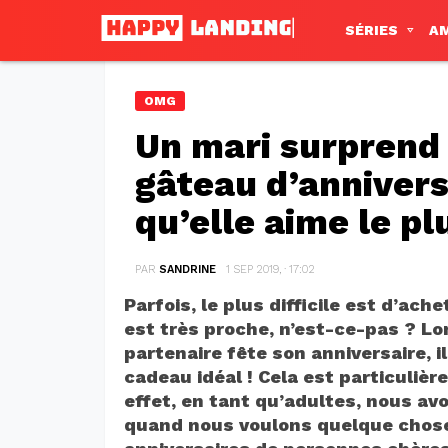
SÉRIES
A
OMG
Un mari surprend
gâteau d’annivers
qu’elle aime le pl
PAR
SANDRINE
1 SEP 2019, · 17:02
Parfois, le plus difficile est d’ac
est très proche, n’est-ce-pas ? Lo
partenaire fête son anniversaire, il
cadeau idéal ! Cela est particulièr
effet, en tant qu’adultes, nous avo
quand nous voulons quelque chose,