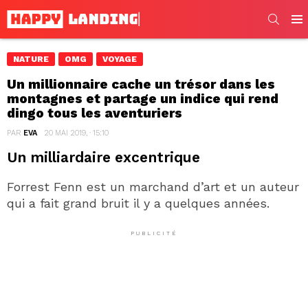
SEARC
Men
NATURE
OMG
VOYAGE
Un millionnaire cache un trésor dans les
montagnes et partage un indice qui rend
dingo tous les aventuriers
PAR
EVA
20 MAI 2019, · 15:10
Un milliardaire excentrique
Forrest Fenn est un marchand d’art et un auteur
qui a fait grand bruit il y a quelques années.
PUBLICITÉ