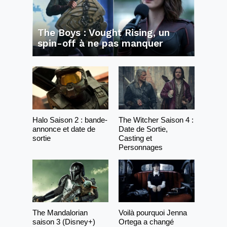
The Boys : Vought Rising, un
spin-off à ne pas manquer
Halo Saison 2 : bande-
The Witcher Saison 4 :
annonce et date de
Date de Sortie,
sortie
Casting et
Personnages
The Mandalorian
Voilà pourquoi Jenna
saison 3 (Disney+)
Ortega a changé