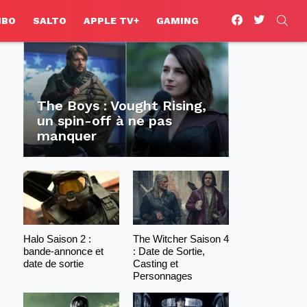
facebook
twitter
SEA
HBO
SALTO
APPLE TV+
GAMING
The Boys : Vought Rising,
un spin-off à ne pas
manquer
Halo Saison 2 :
The Witcher Saison 4
bande-annonce et
: Date de Sortie,
date de sortie
Casting et
Personnages