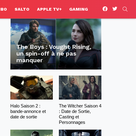
facebook
twitter
SEA
HBO
SALTO
APPLE TV+
GAMING
The Boys : Vought Rising,
un spin-off à ne pas
manquer
Halo Saison 2 :
The Witcher Saison 4
bande-annonce et
: Date de Sortie,
date de sortie
Casting et
Personnages