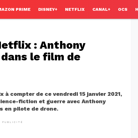
MAZON PRIME
DISNEY+
NETFLIX
CANAL+
OCS
etflix : Anthony
dans le film de
ix à compter de ce vendredi 15 janvier 2021,
cience-fiction et guerre avec Anthony
 en pilote de drone.
PUBLICITÉ