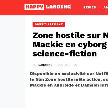
SÉRIES
A
DIVERTISSEMENT
Zone hostile sur N
Mackie en cyborg 
science-fiction
PAR
SANDRINE
15 JAN 2021, · 11:30
Disponible en exclusivité sur Netfl
le film Zone hostile mêle action, s
Mackie en androïde et Damson Idris