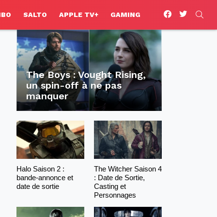
facebook
twitter
SEA
HBO
SALTO
APPLE TV+
GAMING
The Boys : Vought Rising,
un spin-off à ne pas
manquer
Halo Saison 2 :
The Witcher Saison 4
bande-annonce et
: Date de Sortie,
date de sortie
Casting et
Personnages