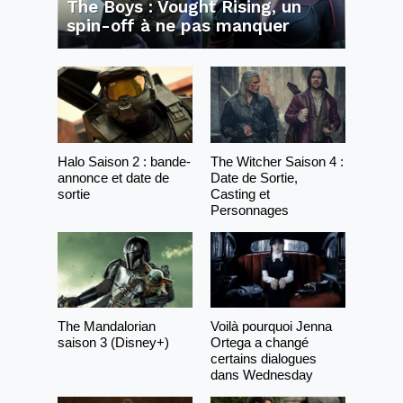
The Boys : Vought Rising, un
spin-off à ne pas manquer
Halo Saison 2 : bande-
The Witcher Saison 4 :
annonce et date de
Date de Sortie,
sortie
Casting et
Personnages
The Mandalorian
Voilà pourquoi Jenna
saison 3 (Disney+)
Ortega a changé
certains dialogues
dans Wednesday