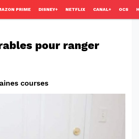
MAZON PRIME
DISNEY+
NETFLIX
CANAL+
OCS
rables pour ranger
taines courses