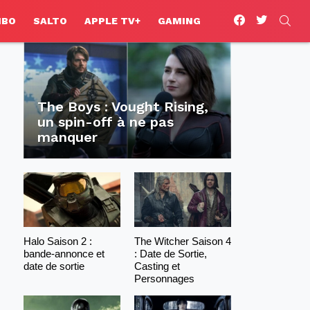
facebook
twitter
SEA
HBO
SALTO
APPLE TV+
GAMING
The Boys : Vought Rising,
un spin-off à ne pas
manquer
Halo Saison 2 :
The Witcher Saison 4
bande-annonce et
: Date de Sortie,
date de sortie
Casting et
Personnages