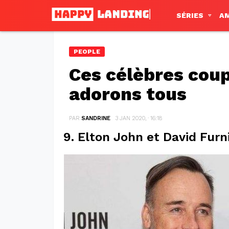
SÉRIES
A
PEOPLE
Ces célèbres cou
adorons tous
PAR
SANDRINE
3 JAN 2020, · 16:18
9. Elton John et David Furn