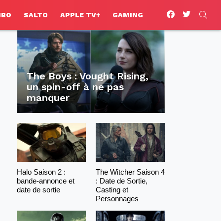
facebook
twitter
SEA
HBO
SALTO
APPLE TV+
GAMING
The Boys : Vought Rising,
un spin-off à ne pas
manquer
Halo Saison 2 :
The Witcher Saison 4
bande-annonce et
: Date de Sortie,
date de sortie
Casting et
Personnages