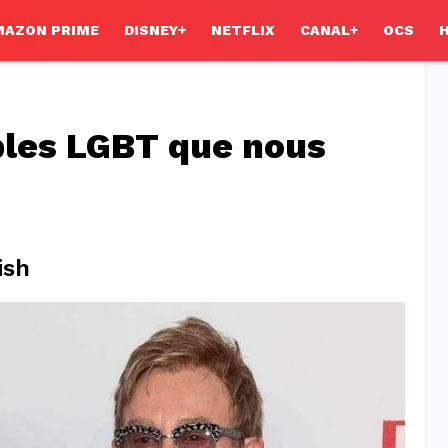
MAZON PRIME
DISNEY+
NETFLIX
CANAL+
OCS
ples LGBT que nous
ish