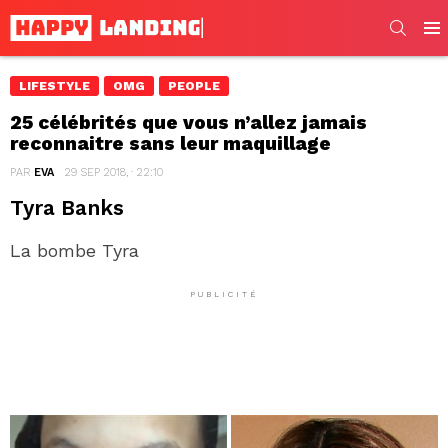
SEARC
Men
LIFESTYLE
OMG
PEOPLE
25 célébrités que vous n’allez jamais
reconnaitre sans leur maquillage
PAR
EVA
29 SEP 2018, · 22:10
Tyra Banks
La bombe Tyra
PUBLICITÉ