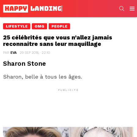
SEARC
Men
LIFESTYLE
OMG
PEOPLE
25 célébrités que vous n’allez jamais
reconnaitre sans leur maquillage
PAR
EVA
29 SEP 2018, · 22:10
Sharon Stone
Sharon, belle à tous les âges.
PUBLICITÉ