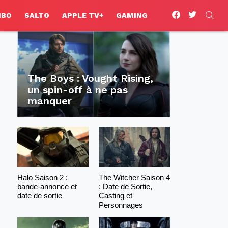
facebook
twitter
SEA
HBO
SALTO
APPLE TV+
GAMING
The Boys : Vought Rising,
un spin-off à ne pas
manquer
Halo Saison 2 :
The Witcher Saison 4
bande-annonce et
: Date de Sortie,
date de sortie
Casting et
Personnages