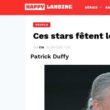
SÉRIES
A
PEOPLE
Ces stars fêtent 
PAR
EVA
20 JAN 2019, · 11:00
Patrick Duffy