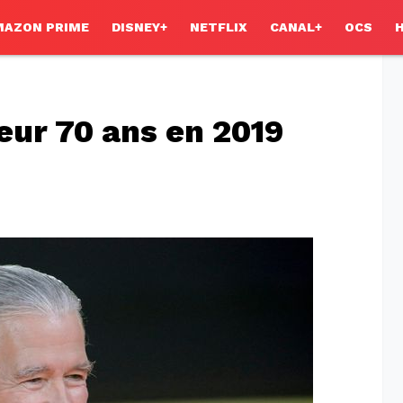
MAZON PRIME
DISNEY+
NETFLIX
CANAL+
OCS
leur 70 ans en 2019