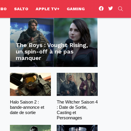
facebook
twitter
SEA
HBO
SALTO
APPLE TV+
GAMING
The Boys : Vought Rising,
un spin-off à ne pas
manquer
Halo Saison 2 :
The Witcher Saison 4
bande-annonce et
: Date de Sortie,
date de sortie
Casting et
Personnages