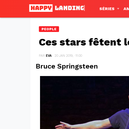
SÉRIES
A
PEOPLE
Ces stars fêtent 
PAR
EVA
20 JAN 2019, · 11:00
Bruce Springsteen