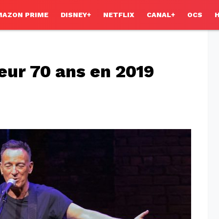
MAZON PRIME
DISNEY+
NETFLIX
CANAL+
OCS
leur 70 ans en 2019