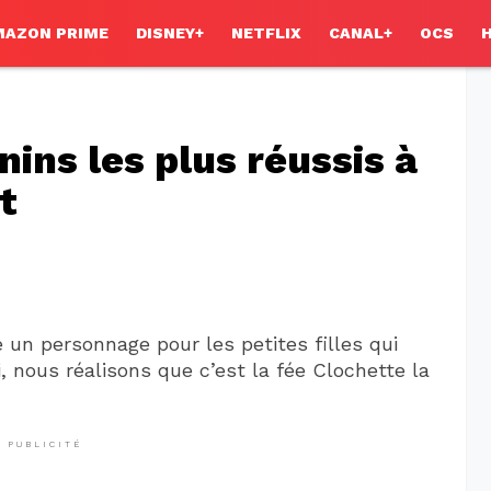
MAZON PRIME
DISNEY+
NETFLIX
CANAL+
OCS
ins les plus réussis à
t
e un personnage pour les petites filles qui
, nous réalisons que c’est la fée Clochette la
PUBLICITÉ