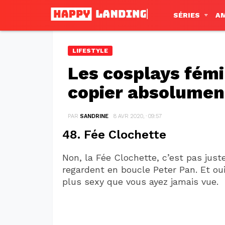
SÉRIES
A
LIFESTYLE
Les cosplays fémin
copier absolumen
PAR
SANDRINE
8 AVR 2020, · 09:57
48. Fée Clochette
Non, la Fée Clochette, c’est pas just
regardent en boucle Peter Pan. Et oui
plus sexy que vous ayez jamais vue.