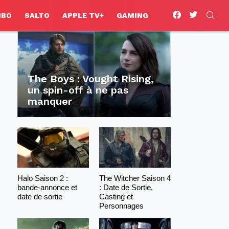
facebook
twitter
SEA
HBO
SALTO
APPLE TV+
GAMING
The Boys : Vought Rising,
un spin-off à ne pas
manquer
Halo Saison 2 :
The Witcher Saison 4
bande-annonce et
: Date de Sortie,
date de sortie
Casting et
Personnages