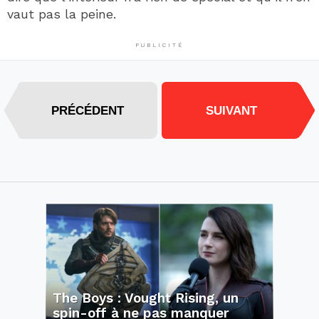
vaut pas la peine.
PUBLICITÉ
PRÉCÉDENT
SUIVANT
The Boys : Vought Rising, un
spin-off à ne pas manquer