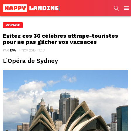
SEARC
Men
VOYAGE
Evitez ces 36 célèbres attrape-touristes
pour ne pas gâcher vos vacances
PAR
EVA
4 NOV 2018, · 12:51
L’Opéra de Sydney