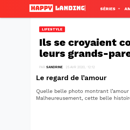
SÉRIES
A
LIFESTYLE
Ils se croyaient c
leurs grands-paren
PAR
SANDRINE
25 AVR 2020, · 12:12
Le regard de l’amour
Quelle belle photo montrant l’amou
Malheureusement, cette belle histoire