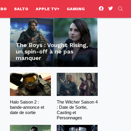
facebook
twitter
SEA
HBO
SALTO
APPLE TV+
GAMING
The Boys : Vought Rising,
un spin-off à ne pas
manquer
Halo Saison 2 :
The Witcher Saison 4
bande-annonce et
: Date de Sortie,
date de sortie
Casting et
Personnages