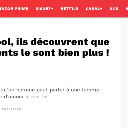
MAZON PRIME
DISNEY+
NETFLIX
CANAL+
OCS
ool, ils découvrent que
ts le sont bien plus !
r qu’un homme peut porter à une femme.
 d’amour a pris fin.
PUBLICITÉ