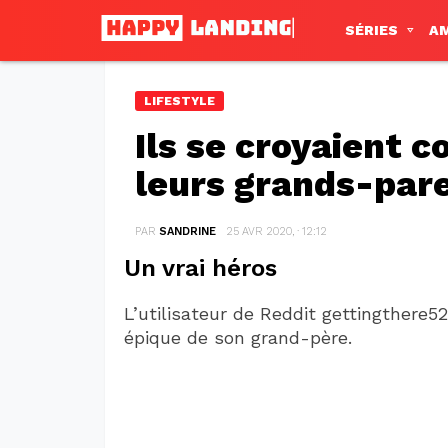
SÉRIES
A
LIFESTYLE
Ils se croyaient c
leurs grands-paren
PAR
SANDRINE
25 AVR 2020, · 12:12
Un vrai héros
L’utilisateur de Reddit gettingthere
épique de son grand-père.