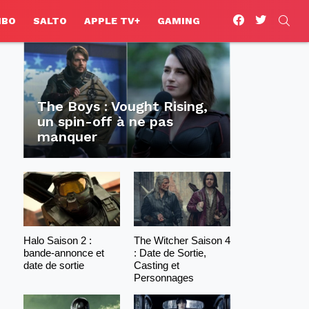
facebook
twitter
SEA
HBO
SALTO
APPLE TV+
GAMING
The Boys : Vought Rising,
un spin-off à ne pas
manquer
Halo Saison 2 :
The Witcher Saison 4
bande-annonce et
: Date de Sortie,
date de sortie
Casting et
Personnages