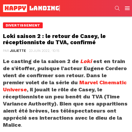
SEARC
Men
DIVERTISSEMENT
Loki saison 2 : le retour de Casey, le
réceptionniste du TVA, confirmé
PAR
JULIETTE
23 JUIN 2022, · 10:15
Le casting de la saison 2 de
Loki
est en train
de s’étoffer, puisque l’acteur Eugene Cordero
vient de confirmer son retour. Dans le
premier volet de la série du
Marvel Cinematic
Universe
, il jouait le rôle de Casey, le
réceptionniste un peu benêt du TVA (Time
Variance Authority). Bien que ses apparitions
aient été brèves, les téléspectateurs ont
apprécié ses interactions avec le dieu de la
Malice
.