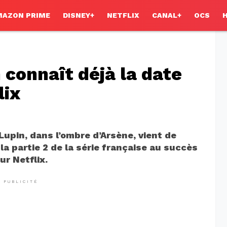
MAZON PRIME
DISNEY+
NETFLIX
CANAL+
OCS
n connaît déjà la date
lix
 Lupin, dans l’ombre d’Arsène, vient de
a partie 2 de la série française au succès
ur Netflix.
PUBLICITÉ