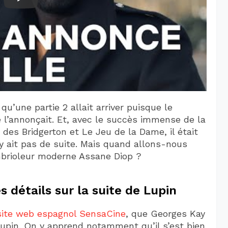
u’une partie 2 allait arriver puisque le
e l’annonçait. Et, avec le succès immense de la
es Bridgerton et Le Jeu de la Dame, il était
’y ait pas de suite. Mais quand allons-nous
mbrioleur moderne Assane Diop ?
détails sur la suite de Lupin
site web espagnol SensaCine
, que Georges Kay
Lupin. On y apprend notamment qu’il s’est bien