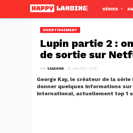
SÉRIES
A
DIVERTISSEMENT
Lupin partie 2 : o
de sortie sur Netf
PAR
SANDRINE
25 JAN 2021, · 21:00
George Kay, le créateur de la série
donner quelques informations sur l
international, actuellement top 1 s