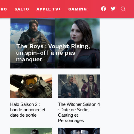
facebook
twitter
SEA
HBO
SALTO
APPLE TV+
GAMING
The Boys : Vought Rising,
un spin-off à ne pas
manquer
Halo Saison 2 :
The Witcher Saison 4
bande-annonce et
: Date de Sortie,
date de sortie
Casting et
Personnages