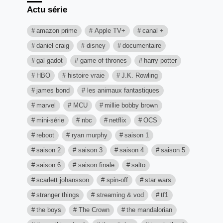
Actu série
amazon prime
Apple TV+
canal +
daniel craig
disney
documentaire
gal gadot
game of thrones
harry potter
HBO
histoire vraie
J.K. Rowling
james bond
les animaux fantastiques
marvel
MCU
millie bobby brown
mini-série
nbc
netflix
OCS
reboot
ryan murphy
saison 1
saison 2
saison 3
saison 4
saison 5
saison 6
saison finale
salto
scarlett johansson
spin-off
star wars
stranger things
streaming & vod
tf1
the boys
The Crown
the mandalorian