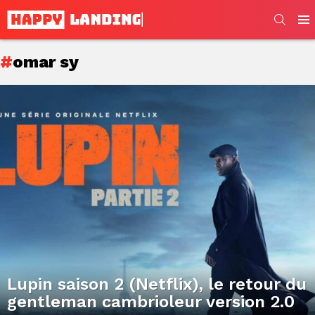
SEARC
Men
omar sy
Subterms
Latest
stories
Lupin saison 2 (Netflix), le retour du
gentleman cambrioleur version 2.0