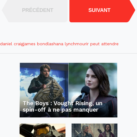
PRÉCÉDENT
SUIVANT
daniel craig
james bond
lashana lynch
mourir peut attendre
The Boys : Vought Rising, un
spin-off à ne pas manquer