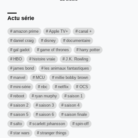
Actu série
amazon prime
Apple TV+
canal +
daniel craig
disney
documentaire
gal gadot
game of thrones
harry potter
HBO
histoire vraie
J.K. Rowling
james bond
les animaux fantastiques
marvel
MCU
millie bobby brown
mini-série
nbc
netflix
OCS
reboot
ryan murphy
saison 1
saison 2
saison 3
saison 4
saison 5
saison 6
saison finale
salto
scarlett johansson
spin-off
star wars
stranger things