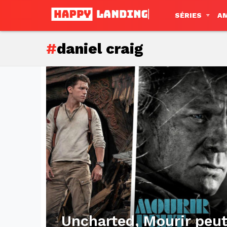
SÉRIES
A
daniel craig
Subterms
Latest
stories
Uncharted, Mourir peut