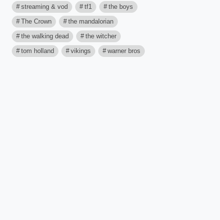
streaming & vod
tf1
the boys
The Crown
the mandalorian
the walking dead
the witcher
tom holland
vikings
warner bros