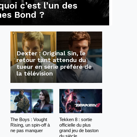
quoi c’est l’un des
mes Bond ?
Dexter : Original Sin, le
retour tant attendu du
tueur en série préféré de
la télévision
The Boys : Vought
Tekken 8 : sortie
Rising, un spin-off à
officielle du plus
ne pas manquer
grand jeu de baston
du siècle