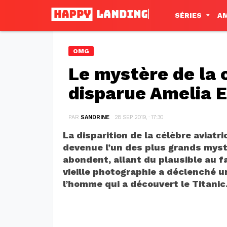
SÉRIES
A
OMG
Le mystère de la 
disparue Amelia 
PAR
SANDRINE
28 SEP 2019, · 17:30
La disparition de la célèbre aviatr
devenue l’un des plus grands mystè
abondent, allant du plausible au f
vieille photographie a déclenché 
l’homme qui a découvert le Titanic.