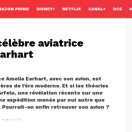
MAZON PRIME
DISNEY+
NETFLIX
CANAL+
OCS
célèbre aviatrice
Earhart
ice Amelia Earhart, avec son avion, est
res de l’ère moderne. Et si les théories
arfelu, une révélation récente sur une
une expédition menée par nul autre que
 Pourrait-on enfin retrouver son avion ?
PUBLICITÉ