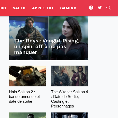
facebook
twitter
SEA
HBO
SALTO
APPLE TV+
GAMING
The Boys : Vought Rising,
un spin-off à ne pas
manquer
Halo Saison 2 :
The Witcher Saison 4
bande-annonce et
: Date de Sortie,
date de sortie
Casting et
Personnages