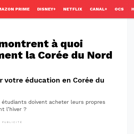
MAZON PRIME
DISNEY+
NETFLIX
CANAL+
OCS
montrent à quoi
ment la Corée du Nord
ur votre éducation en Corée du
 étudiants doivent acheter leurs propres
t l’hiver ?
PUBLICITÉ