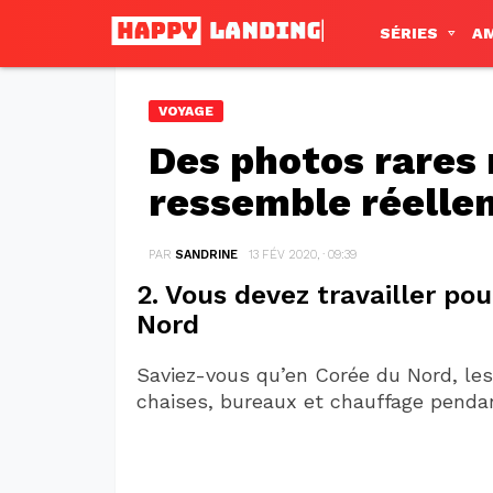
SÉRIES
A
VOYAGE
Des photos rares 
ressemble réelle
PAR
SANDRINE
13 FÉV 2020, · 09:39
2. Vous devez travailler po
Nord
Saviez-vous qu’en Corée du Nord, les
chaises, bureaux et chauffage pendan