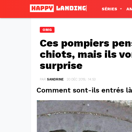
SÉRIES
A
OMG
Ces pompiers pen
chiots, mais ils v
surprise
PAR
SANDRINE
20 DÉC 2019, · 14:53
Comment sont-ils entrés l