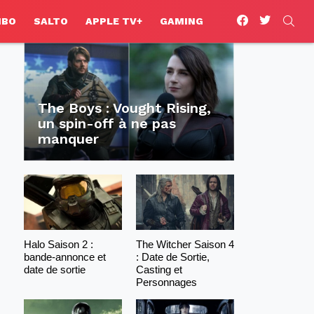
facebook
twitter
SEA
HBO
SALTO
APPLE TV+
GAMING
The Boys : Vought Rising,
un spin-off à ne pas
manquer
Halo Saison 2 :
The Witcher Saison 4
bande-annonce et
: Date de Sortie,
date de sortie
Casting et
Personnages