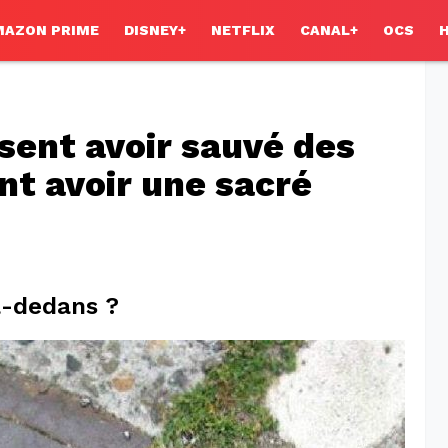
MAZON PRIME
DISNEY+
NETFLIX
CANAL+
OCS
sent avoir sauvé des
ont avoir une sacré
à-dedans ?