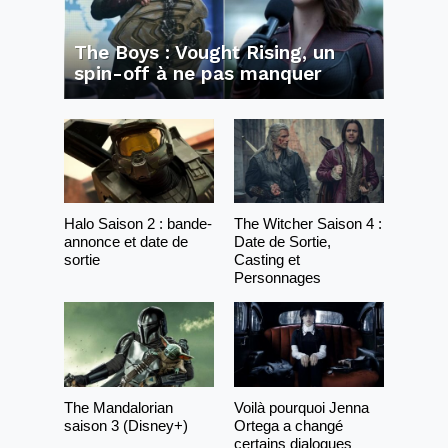
The Boys : Vought Rising, un
spin-off à ne pas manquer
Halo Saison 2 : bande-
The Witcher Saison 4 :
annonce et date de
Date de Sortie,
sortie
Casting et
Personnages
The Mandalorian
Voilà pourquoi Jenna
saison 3 (Disney+)
Ortega a changé
certains dialogues