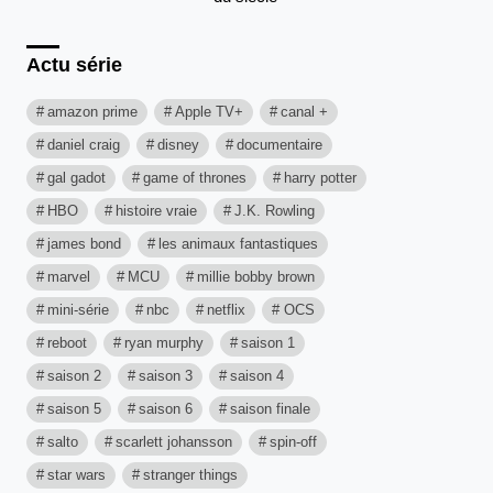
Actu série
amazon prime
Apple TV+
canal +
daniel craig
disney
documentaire
gal gadot
game of thrones
harry potter
HBO
histoire vraie
J.K. Rowling
james bond
les animaux fantastiques
marvel
MCU
millie bobby brown
mini-série
nbc
netflix
OCS
reboot
ryan murphy
saison 1
saison 2
saison 3
saison 4
saison 5
saison 6
saison finale
salto
scarlett johansson
spin-off
star wars
stranger things