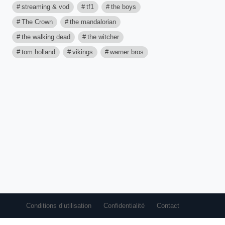
streaming & vod
tf1
the boys
The Crown
the mandalorian
the walking dead
the witcher
tom holland
vikings
warner bros
Conditions d’utilisation
Confidentialité
Contact