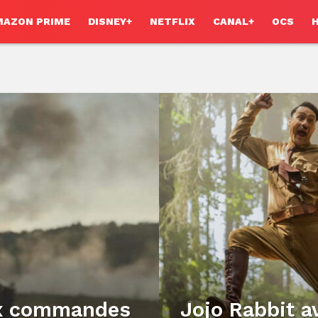
MAZON PRIME
DISNEY+
NETFLIX
CANAL+
OCS
ux commandes
Jojo Rabbit a