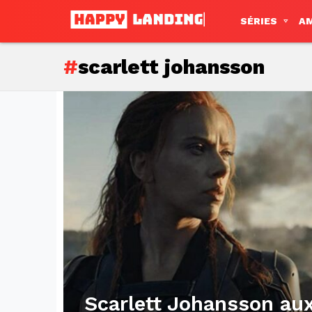
SÉRIES
A
scarlett johansson
Subterms
Latest
stories
Scarlett Johansson a