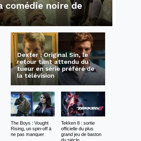
la comédie noire de
Dexter : Original Sin, le
retour tant attendu du
tueur en série préféré de
la télévision
The Boys : Vought
Tekken 8 : sortie
Rising, un spin-off à
officielle du plus
ne pas manquer
grand jeu de baston
du siècle