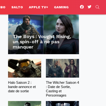
facebook
twitter
SEA
HBO
SALTO
APPLE TV+
GAMING
The Boys : Vought Rising,
un spin-off à ne pas
manquer
Halo Saison 2 :
The Witcher Saison 4
bande-annonce et
: Date de Sortie,
date de sortie
Casting et
Personnages