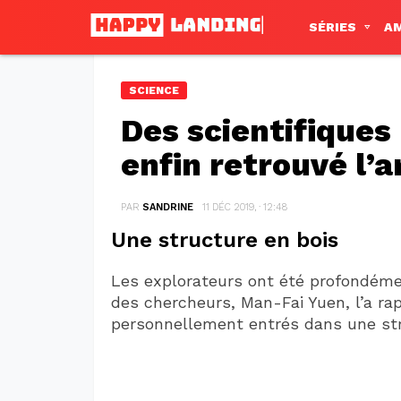
SÉRIES
A
SCIENCE
Des scientifiques
enfin retrouvé l’
PAR
SANDRINE
11 DÉC 2019, · 12:48
Une structure en bois
Les explorateurs ont été profondém
des chercheurs, Man-Fai Yuen, l’a ra
personnellement entrés dans une str