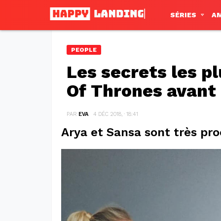
SÉRIES
A
PEOPLE
Les secrets les p
Of Thrones avant 
PAR
EVA
4 DÉC 2018, · 18:41
Arya et Sansa sont très pr