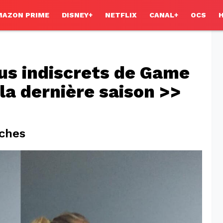
MAZON PRIME
DISNEY+
NETFLIX
CANAL+
OCS
lus indiscrets de Game
la dernière saison >>
oches