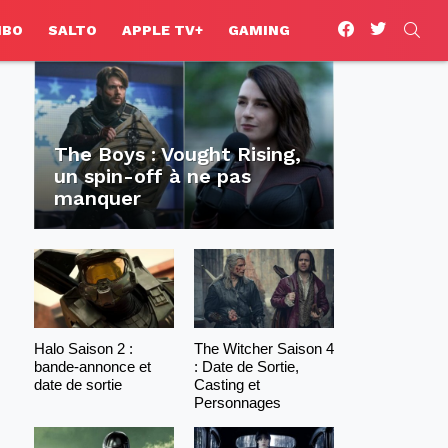
facebook
twitter
SEA
HBO
SALTO
APPLE TV+
GAMING
The Boys : Vought Rising,
un spin-off à ne pas
manquer
Halo Saison 2 :
The Witcher Saison 4
bande-annonce et
: Date de Sortie,
date de sortie
Casting et
Personnages