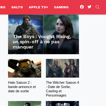
facebook
twitter
SEA
HBO
SALTO
APPLE TV+
GAMING
The Boys : Vought Rising,
un spin-off à ne pas
manquer
Halo Saison 2 :
The Witcher Saison 4
bande-annonce et
: Date de Sortie,
date de sortie
Casting et
Personnages