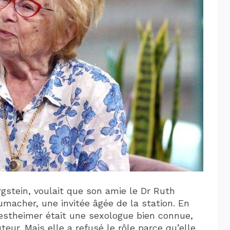
rgstein, voulait que son amie le Dr Ruth
acher, une invitée âgée de la station. En
estheimer était une sexologue bien connue,
eur. Mais elle a refusé le rôle parce qu’elle