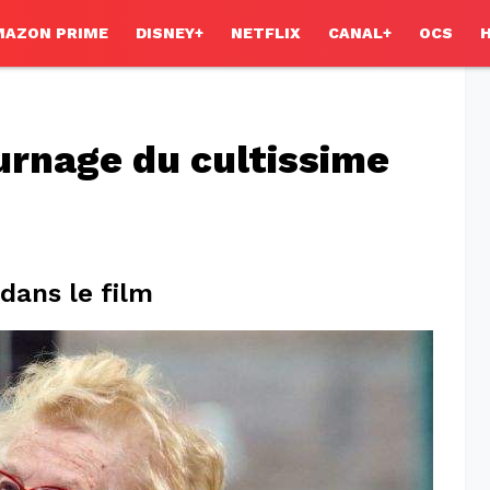
MAZON PRIME
DISNEY+
NETFLIX
CANAL+
OCS
urnage du cultissime
 dans le film