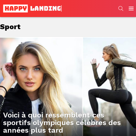
SEARC
Men
Sport
Subterms
Latest
stories
Voici à quoi ressemblent ces
sportifs olympiques célèbres des
années plus tard