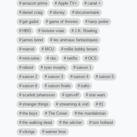
amazon prime
Apple TV+
canal +
daniel craig
disney
documentaire
gal gadot
game of thrones
harry potter
HBO
histoire vraie
J.K. Rowling
james bond
les animaux fantastiques
marvel
MCU
millie bobby brown
mini-série
nbc
netflix
OCS
reboot
ryan murphy
saison 1
saison 2
saison 3
saison 4
saison 5
saison 6
saison finale
salto
scarlett johansson
spin-off
star wars
stranger things
streaming & vod
tf1
the boys
The Crown
the mandalorian
the walking dead
the witcher
tom holland
vikings
warner bros