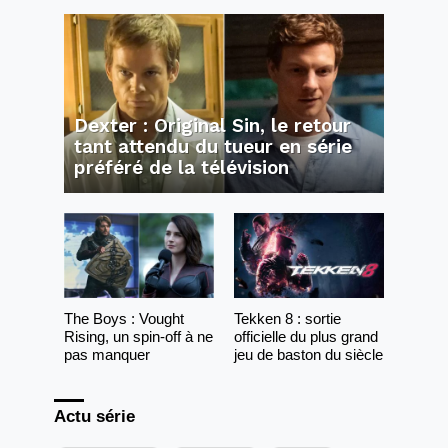
Dexter : Original Sin, le retour
tant attendu du tueur en série
préféré de la télévision
The Boys : Vought
Tekken 8 : sortie
Rising, un spin-off à ne
officielle du plus grand
pas manquer
jeu de baston du siècle
Actu série