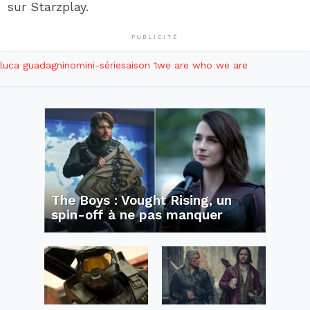
sur Starzplay.
PUBLICITÉ
luca guadagnino
mini-série
saison 1
we are who we are
The Boys : Vought Rising, un
spin-off à ne pas manquer