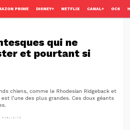
MAZON PRIME
DISNEY+
NETFLIX
CANAL+
OCS
ntesques qui ne
ter et pourtant si
ands chiens, comme le Rhodesian Ridgeback et
 est l’une des plus grandes. Ces doux géants
es.
PUBLICITÉ