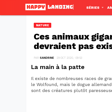
SÉRIES
A
NATURE
Ces animaux giga
devraient pas exis
PAR
SANDRINE
29 OCT 2020, · 09:53
La main à la patte
Il existe de nombreuses races de gr
le Wolfound, mais le dogue allemand
sont des créatures plutôt paresseus