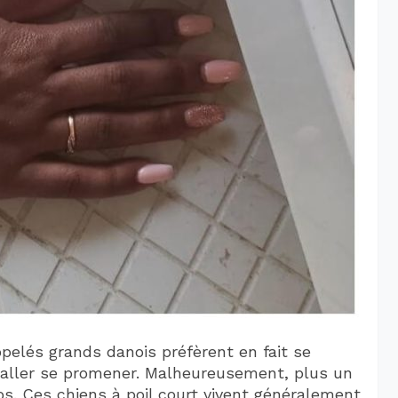
elés grands danois préfèrent en fait se
’aller se promener. Malheureusement, plus un
ps. Ces chiens à poil court vivent généralement