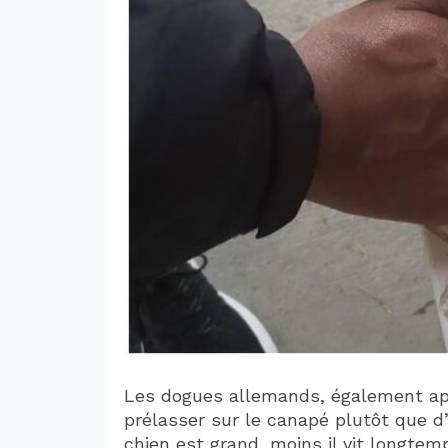
Les dogues allemands, également app
prélasser sur le canapé plutôt que d
chien est grand, moins il vit longtem