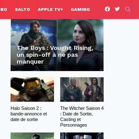
facebook
twitter
SEA
HBO
SALTO
APPLE TV+
GAMING
The Boys : Vought Rising,
un spin-off à ne pas
manquer
Halo Saison 2 :
The Witcher Saison 4
bande-annonce et
: Date de Sortie,
date de sortie
Casting et
Personnages