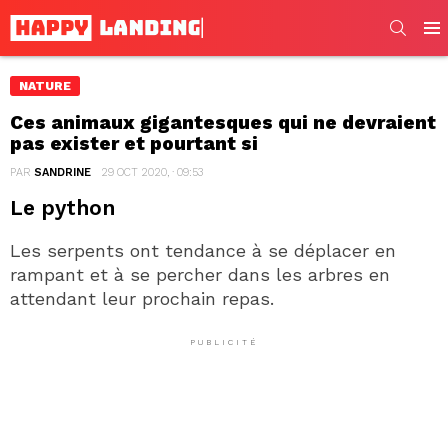
SEARC
Men
NATURE
Ces animaux gigantesques qui ne devraient
pas exister et pourtant si
PAR
SANDRINE
29 OCT 2020, · 09:53
Le python
Les serpents ont tendance à se déplacer en
rampant et à se percher dans les arbres en
attendant leur prochain repas.
PUBLICITÉ