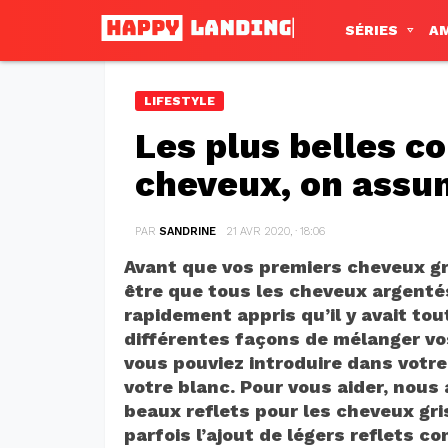
SÉRIES
A
LIFESTYLE
Les plus belles co
cheveux, on assu
PAR
SANDRINE
21 AVR 2020, · 18:06
Avant que vos premiers cheveux gr
être que tous les cheveux argenté
rapidement appris qu’il y avait to
différentes façons de mélanger vos
vous pouviez introduire dans votre 
votre blanc. Pour vous aider, nou
beaux reflets pour les cheveux gri
parfois l’ajout de légers reflets 