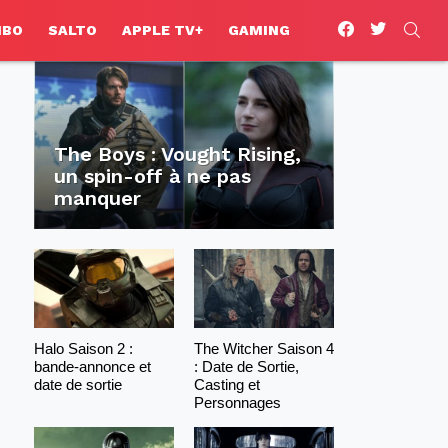
facebook
twitter
SEA
HBO
SALTO
APPLE TV+
GAMING
The Boys : Vought Rising,
un spin-off à ne pas
manquer
Halo Saison 2 :
The Witcher Saison 4
bande-annonce et
: Date de Sortie,
date de sortie
Casting et
Personnages