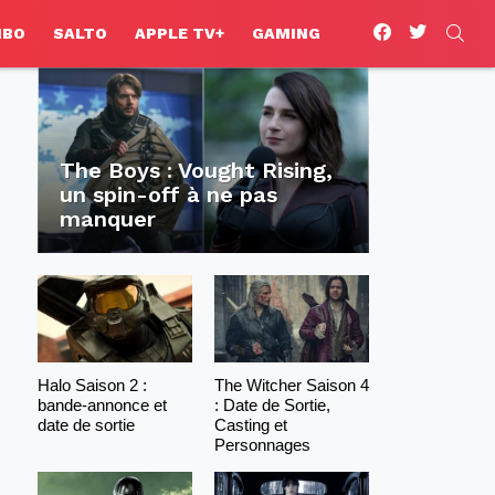
facebook
twitter
SEA
HBO
SALTO
APPLE TV+
GAMING
The Boys : Vought Rising,
un spin-off à ne pas
manquer
Halo Saison 2 :
The Witcher Saison 4
bande-annonce et
: Date de Sortie,
date de sortie
Casting et
Personnages