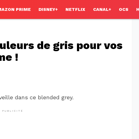
MAZON PRIME
DISNEY+
NETFLIX
CANAL+
OCS
uleurs de gris pour vos
me !
veille dans ce blended grey.
PUBLICITÉ